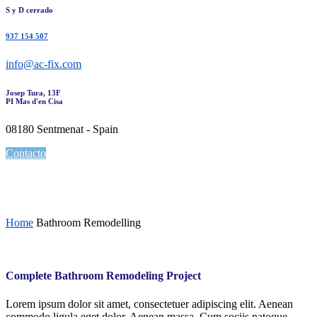
S y D cerrado
937 154 507
info@ac-fix.com
Josep Tura, 13F
PI Mas d'en Cisa
08180 Sentmenat - Spain
Contacto
Bathroom Remodelling
Home
Bathroom Remodelling
Complete Bathroom Remodeling Project
Lorem ipsum dolor sit amet, consectetuer adipiscing elit. Aenean
commodo ligula eget dolor. Aenean massa. Cum sociis natoque