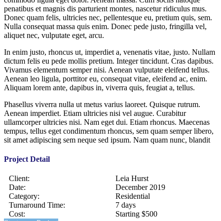
penatibus et magnis dis parturient montes, nascetur ridiculus mus.
Donec quam felis, ultricies nec, pellentesque eu, pretium quis, sem.
Nulla consequat massa quis enim. Donec pede justo, fringilla vel,
aliquet nec, vulputate eget, arcu.
In enim justo, rhoncus ut, imperdiet a, venenatis vitae, justo. Nullam
dictum felis eu pede mollis pretium. Integer tincidunt. Cras dapibus.
Vivamus elementum semper nisi. Aenean vulputate eleifend tellus.
Aenean leo ligula, porttitor eu, consequat vitae, eleifend ac, enim.
Aliquam lorem ante, dapibus in, viverra quis, feugiat a, tellus.
Phasellus viverra nulla ut metus varius laoreet. Quisque rutrum.
Aenean imperdiet. Etiam ultricies nisi vel augue. Curabitur
ullamcorper ultricies nisi. Nam eget dui. Etiam rhoncus. Maecenas
tempus, tellus eget condimentum rhoncus, sem quam semper libero,
sit amet adipiscing sem neque sed ipsum. Nam quam nunc, blandit
Project Detail
Client:
Leia Hurst
Date:
December 2019
Category:
Residential
Turnaround Time:
7 days
Cost:
Starting $500